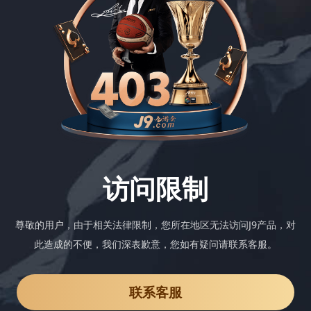
访问限制
尊敬的用户，由于相关法律限制，您所在地区无法访问J9产品，对
此造成的不便，我们深表歉意，您如有疑问请联系客服。
联系客服