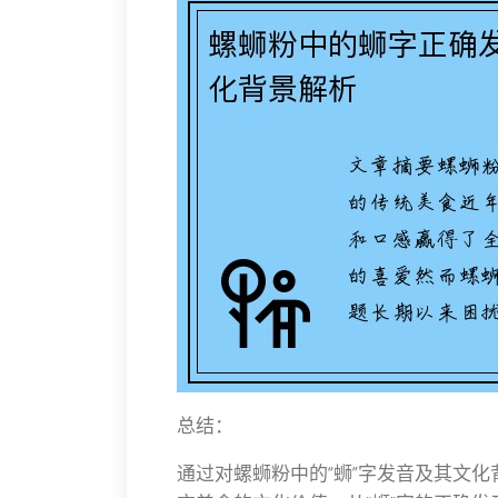
总结：
通过对螺蛳粉中的“蛳”字发音及其文