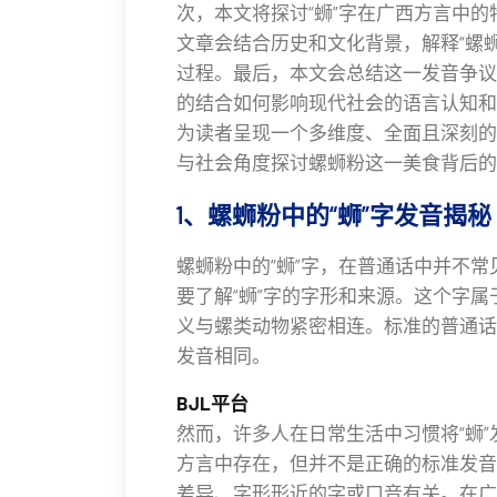
次，本文将探讨“蛳”字在广西方言中
文章会结合历史和文化背景，解释“螺
过程。最后，本文会总结这一发音争议
的结合如何影响现代社会的语言认知和
为读者呈现一个多维度、全面且深刻的
与社会角度探讨螺蛳粉这一美食背后的
1、螺蛳粉中的“蛳”字发音揭秘
螺蛳粉中的“蛳”字，在普通话中并不
要了解“蛳”字的字形和来源。这个字属
义与螺类动物紧密相连。标准的普通话发
发音相同。
BJL平台
然而，许多人在日常生活中习惯将“蛳”发音
方言中存在，但并不是正确的标准发音
差异、字形形近的字或口音有关。在广