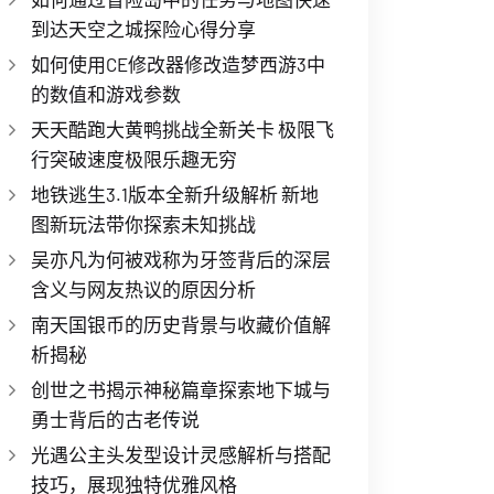
到达天空之城探险心得分享
如何使用CE修改器修改造梦西游3中
的数值和游戏参数
天天酷跑大黄鸭挑战全新关卡 极限飞
行突破速度极限乐趣无穷
地铁逃生3.1版本全新升级解析 新地
图新玩法带你探索未知挑战
吴亦凡为何被戏称为牙签背后的深层
含义与网友热议的原因分析
南天国银币的历史背景与收藏价值解
析揭秘
创世之书揭示神秘篇章探索地下城与
勇士背后的古老传说
光遇公主头发型设计灵感解析与搭配
技巧，展现独特优雅风格