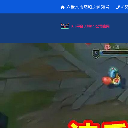
六盘水市茄和之涧58号
+13