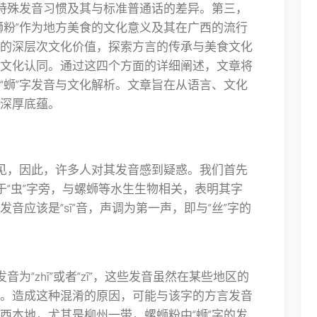
的特殊发音习惯及其与标准普通话的差异。第三，
蛳粉”作为地方美食的文化意义及其在广西的流行
的深层次文化价值，探索方言的传承与美食文化
文化认同。通过这四个方面的详细阐述，文章将
“蛳”字发音与文化解析。文章旨在从语言、文化
深厚底蕴。
常见，因此，许多人对其发音感到疑惑。我们首先
于“虫”字旁，与螺蛳等水生生物相关，表明其字
音应该是“sī”音，声调为第一声，即与“丝”字的
为“zhī”或者“zī”，这些发音虽然在某些地区的
。造成这种混淆的原因，可能与该字的方言发音
西本地，尤其是柳州一带，螺蛳粉中“蛳”字的发