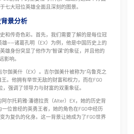
于七大冠位英雄全面且深刻的图景。
史背景分析
史和传奇色彩。首先，我们需要了解的是每位冠
冠位英雄——诸葛孔明（EX）为例，他是中国历史上的
英雄身份突显了他作为“智谋”的象征，并且他的
深远影响。
类的吉尔伽美什（EX）。吉尔伽美什被称为“乌鲁克之
雄王。他拥有举世无敌的财富和权力，而在FGO
地位，强调了领导力与财富的双重象征。
类的阿尔托莉雅·潘德拉贡（Alter）EX，她的历史背
为一位曾经的英勇王者，她的角色在FGO中经历
变为复仇的化身。这一背景让她成为了FGO世界