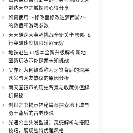
到达天空之城探险心得分享
如何使用CE修改器修改造梦西游3中
的数值和游戏参数
天天酷跑大黄鸭挑战全新关卡 极限飞
行突破速度极限乐趣无穷
地铁逃生3.1版本全新升级解析 新地
图新玩法带你探索未知挑战
吴亦凡为何被戏称为牙签背后的深层
含义与网友热议的原因分析
南天国银币的历史背景与收藏价值解
析揭秘
创世之书揭示神秘篇章探索地下城与
勇士背后的古老传说
光遇公主头发型设计灵感解析与搭配
技巧，展现独特优雅风格