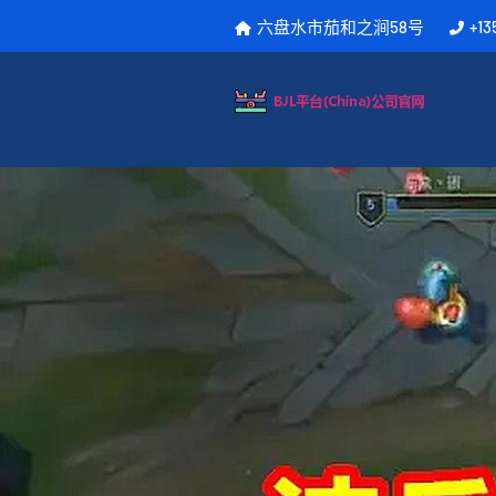
六盘水市茄和之涧58号
+13