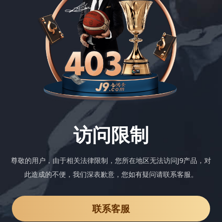
访问限制
尊敬的用户，由于相关法律限制，您所在地区无法访问J9产品，对
此造成的不便，我们深表歉意，您如有疑问请联系客服。
联系客服