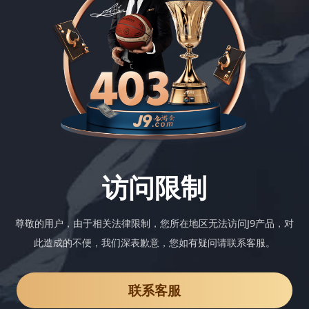
访问限制
尊敬的用户，由于相关法律限制，您所在地区无法访问J9产品，对
此造成的不便，我们深表歉意，您如有疑问请联系客服。
联系客服