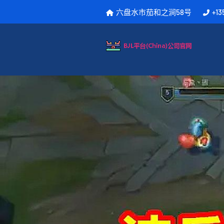
六盘水市茄和之涧58号
+13